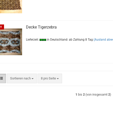
Decke Tigerzebra
UT
Lieferzeit:
in Deutschland: ab Zahlung 8 Tag
(Ausland abw
Sortieren nach
pro Seite
Sortieren nach
8 pro Seite
1
bis
2
(von insgesamt
2
)