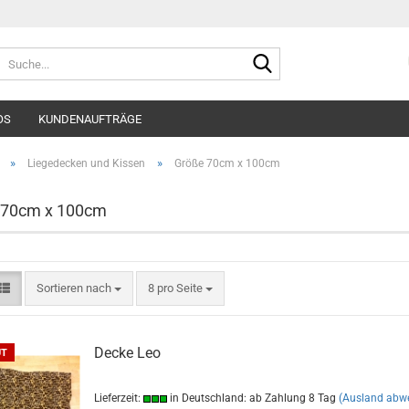
Suche...
OS
KUNDENAUFTRÄGE
»
»
Liegedecken und Kissen
Größe 70cm x 100cm
 70cm x 100cm
Sortieren nach
pro Seite
Sortieren nach
8 pro Seite
Decke Leo
UT
Lieferzeit:
in Deutschland: ab Zahlung 8 Tag
(Ausland abw