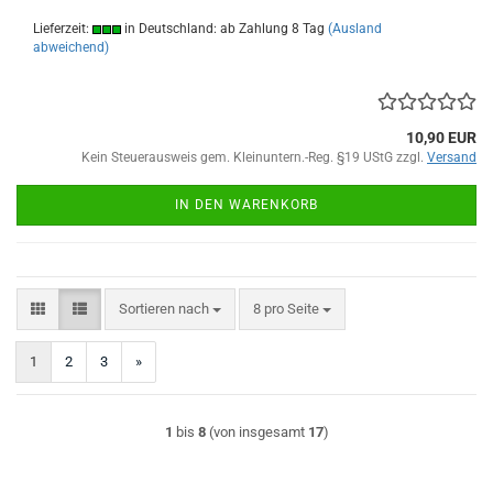
Lieferzeit:
in Deutschland: ab Zahlung 8 Tag
(Ausland
abweichend)
10,90 EUR
Kein Steuerausweis gem. Kleinuntern.-Reg. §19 UStG zzgl.
Versand
IN DEN WARENKORB
Sortieren nach
pro Seite
Sortieren nach
8 pro Seite
1
2
3
»
1
bis
8
(von insgesamt
17
)