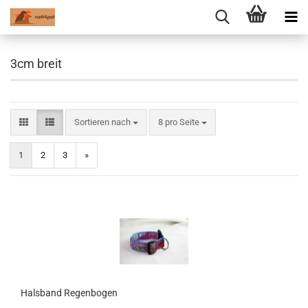
3cm breit
Sortieren nach
pro Seite
Sortieren nach
8 pro Seite
1
2
3
»
Halsband Regenbogen