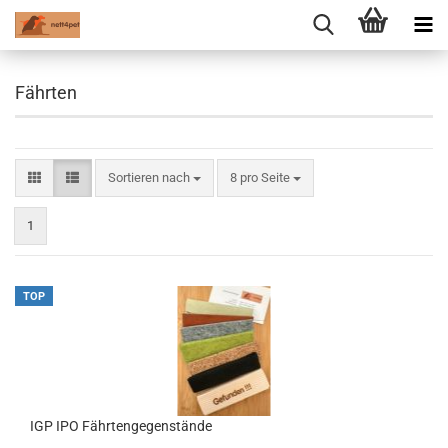
Fährten
Sortieren nach
pro Seite
Sortieren nach
8 pro Seite
1
TOP
IGP IPO Fährtengegenstände