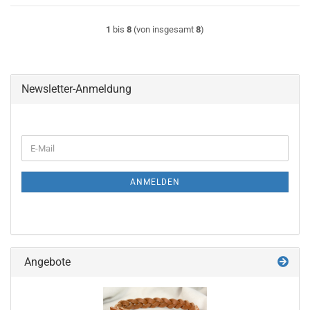
1
bis
8
(von insgesamt
8
)
Newsletter-Anmeldung
WEITER
E-
ZUR
Mail
NEWSLETTER-
ANMELDUNG
ANMELDEN
Angebote