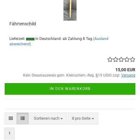
Fährtenschild
Lieferzeit:
in Deutschland: ab Zahlung 8 Tag
(Ausland
abweichend)
15,00 EUR
Kein Steuerausweis gem. Kleinuntern.-Reg. §19 UStG zzgl.
Versand
IN DEN WARENKORB
Sortieren nach
pro Seite
Sortieren nach
8 pro Seite
1