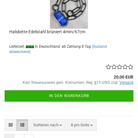
Halskette Edelstahl brüniert 4mm/67cm
Lieferzeit:
in Deutschland: ab Zahlung 8 Tag
(Ausland
abweichend)
20,00 EUR
Kein Steuerausweis gem. Kleinuntern.-Reg. §19 UStG zzgl.
Versand
IN DEN WARENKORB
Sortieren nach
pro Seite
Sortieren nach
8 pro Seite