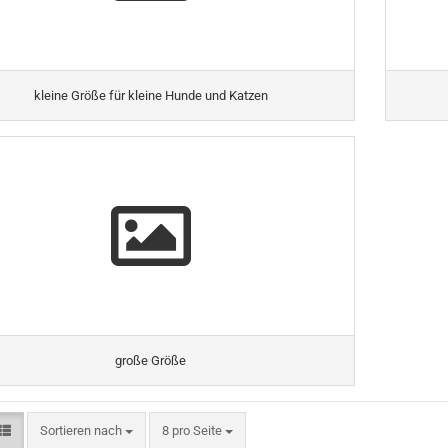
kleine Größe für kleine Hunde und Katzen
große Größe
Sortieren nach
pro Seite
Sortieren nach
8 pro Seite