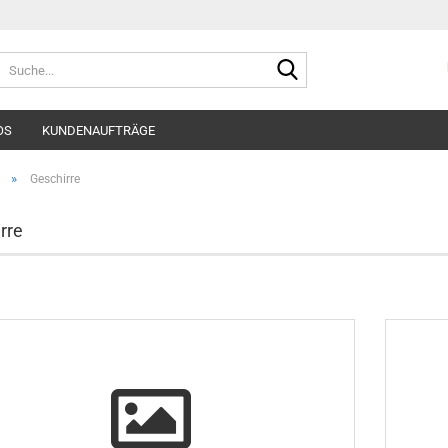
Suche...
OS
KUNDENAUFTRÄGE
»
Geschirre
rre