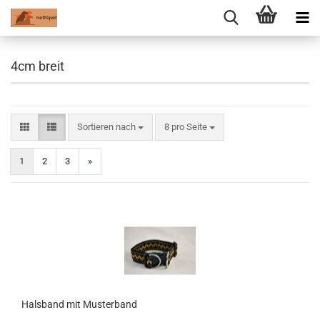
4cm breit
Sortieren nach
pro Seite
Sortieren nach
8 pro Seite
1
2
3
»
Halsband mit Musterband