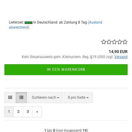
Lieferzeit:
in Deutschland: ab Zahlung 8 Tag
(Ausland
abweichend)
14,90 EUR
Kein Steuerausweis gem. Kleinuntern.-Reg. §19 UStG zzgl.
Versand
IN DEN WARENKORB
Sortieren nach
pro Seite
Sortieren nach
8 pro Seite
1
2
3
»
1
bis
8
(von insgesamt
19
)