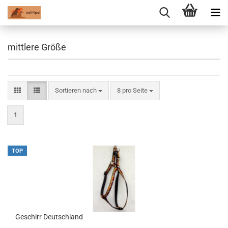
mittlere Größe
Sortieren nach
pro Seite
Sortieren nach
8 pro Seite
1
TOP
Geschirr Deutschland