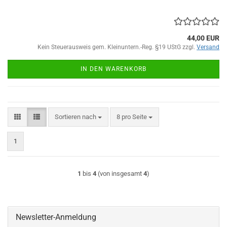
44,00 EUR
Kein Steuerausweis gem. Kleinuntern.-Reg. §19 UStG zzgl.
Versand
IN DEN WARENKORB
Sortieren nach
pro Seite
Sortieren nach
8 pro Seite
1
1
bis
4
(von insgesamt
4
)
Newsletter-Anmeldung