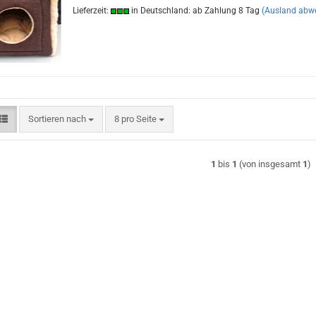
Lieferzeit:
in Deutschland: ab Zahlung 8 Tag
(Ausland abw
Sortieren nach
pro Seite
Sortieren nach
8 pro Seite
1
bis
1
(von insgesamt
1
)