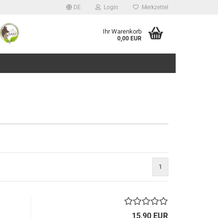
DE
Login
Merkzettel
Ihr Warenkorb
0,00 EUR
1
15,90 EUR