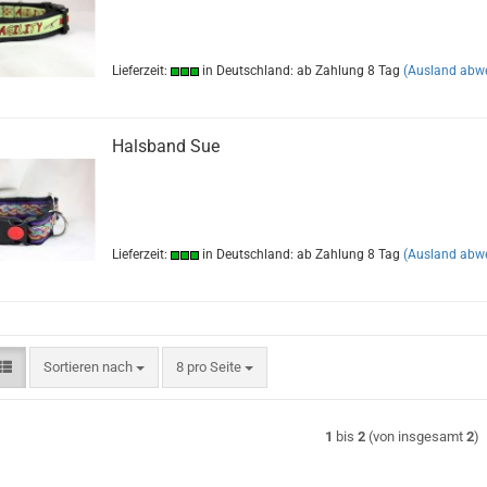
Lieferzeit:
in Deutschland: ab Zahlung 8 Tag
(Ausland abw
Halsband Sue
Lieferzeit:
in Deutschland: ab Zahlung 8 Tag
(Ausland abw
Sortieren nach
pro Seite
Sortieren nach
8 pro Seite
1
bis
2
(von insgesamt
2
)