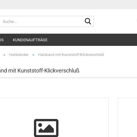
Suche...
OS
KUNDENAUFTRÄGE
»
»
Halsbänder
Halsband mit Kunststoff-Klickverschluß
nd mit Kunststoff-Klickverschluß