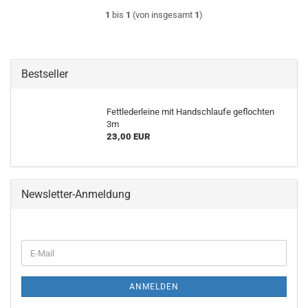
1
bis
1
(von insgesamt
1
)
Bestseller
Fettlederleine mit Handschlaufe geflochten
3m
23,00 EUR
Newsletter-Anmeldung
WEITER
E-
ZUR
Mail
NEWSLETTER-
ANMELDUNG
ANMELDEN