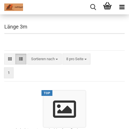
Länge 3m
Sortieren nach
pro Seite
Sortieren nach
8 pro Seite
1
TOP