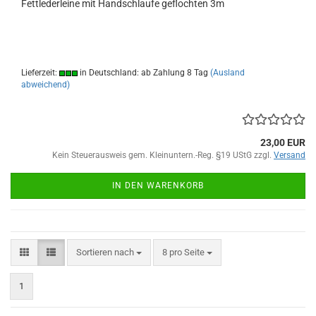
Fettlederleine mit Handschlaufe geflochten 3m
Lieferzeit:
in Deutschland: ab Zahlung 8 Tag
(Ausland
abweichend)
23,00 EUR
Kein Steuerausweis gem. Kleinuntern.-Reg. §19 UStG zzgl.
Versand
IN DEN WARENKORB
Sortieren nach
pro Seite
Sortieren nach
8 pro Seite
1