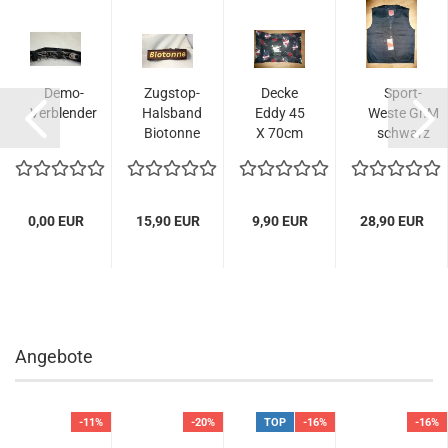
Demo-
Zugstop-
Decke
Sport-
n
Verblender
Halsband
Eddy 45
Weste Gr.M
Biotonne
X 70cm
schwarz
Größe
mit frei
46cm
wählbarer...
0,00 EUR
15,90 EUR
9,90 EUR
28,90 EUR
Angebote
-11%
-20%
TOP
-16%
-16%