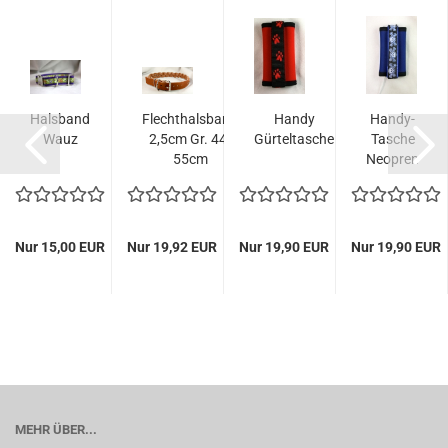
alsband
Halsband
Flechthalsband
Handy
Handy-
Wauz
2,5cm Gr. 44-
Gürteltasche
Tasche
55cm
Neopren
Nur 15,00 EUR
Nur 19,92 EUR
Nur 19,90 EUR
Nur 19,90 EUR
MEHR ÜBER...