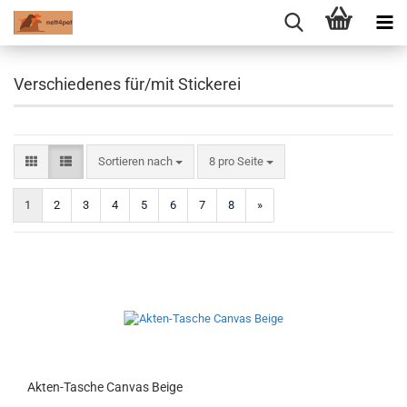
Verschiedenes für/mit Stickerei
Sortieren nach
pro Seite
Sortieren nach
8 pro Seite
1
2
3
4
5
6
7
8
»
Akten-Tasche Canvas Beige