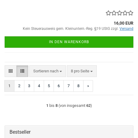
16,00 EUR
Kein Steuerausweis gem. Kleinuntern.-Reg. §19 UStG zzgl.
Versand
IN DEN WARENKORB
Sortieren nach
pro Seite
Sortieren nach
8 pro Seite
1
2
3
4
5
6
7
8
»
1
bis
8
(von insgesamt
62
)
Bestseller