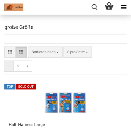
große Größe
Sortieren nach
pro Seite
Sortieren nach
8 pro Seite
1
2
»
TOP
SOLD OUT
Halti Harness Large