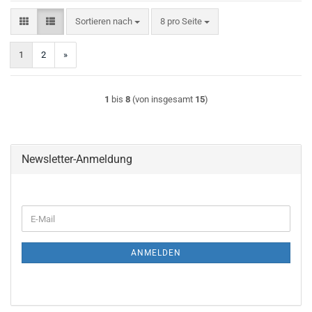
Sortieren nach
pro Seite
Sortieren nach
8 pro Seite
1
2
»
1
bis
8
(von insgesamt
15
)
Newsletter-Anmeldung
WEITER
E-
ZUR
Mail
NEWSLETTER-
ANMELDUNG
ANMELDEN