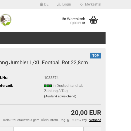
DE
Login
Merkzettel
Ihr Warenkorb
0,00 EUR
TOP
ong Jumbler L/XL Football Rot 22,8cm
t.Nr.:
1033374
eferzeit:
in Deutschland: ab
Zahlung 8 Tag
(Ausland abweichend)
20,00 EUR
Kein Steuerausweis gem. Kleinuntern.-Reg. §19 UStG zzgl.
Versand