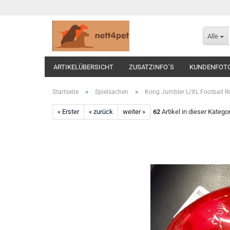
Alle
ARTIKELÜBERSICHT
ZUSATZINFO´S
KUNDENFOT
»
»
Startseite
Spielsachen
Kong Jumbler L/XL Football R
« Erster
« zurück
weiter »
62
Artikel in dieser Katego