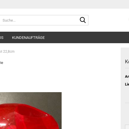
Suche...
OS
KUNDENAUFTRÄGE
ot 22,8cm
K
rie
Ar
Li