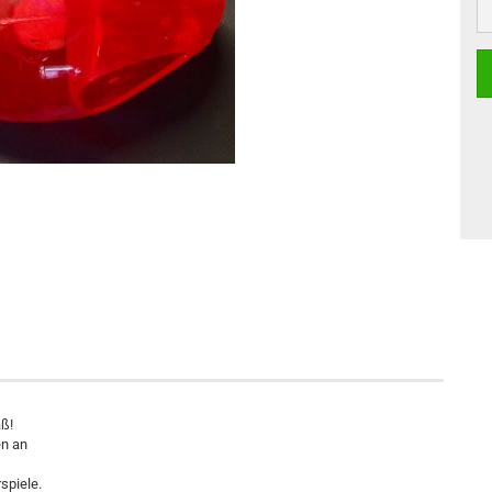
aß!
en an
spiele.