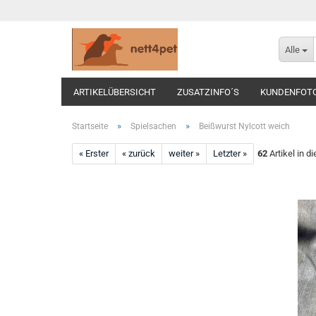
Alle
ARTIKELÜBERSICHT
ZUSATZINFO´S
KUNDENFOT
»
»
Startseite
Spielsachen
Beißwurst Nylcott weich
« Erster
« zurück
weiter »
Letzter »
62
Artikel in d