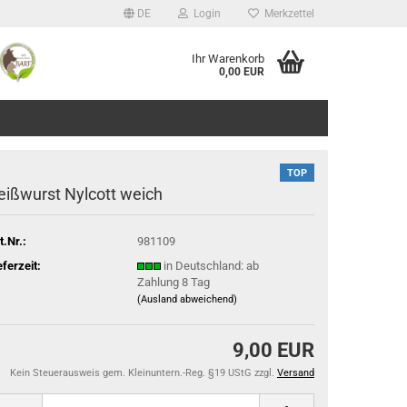
DE
Login
Merkzettel
Ihr Warenkorb
0,00 EUR
TOP
eißwurst Nylcott weich
t.Nr.:
981109
eferzeit:
in Deutschland: ab
Zahlung 8 Tag
(Ausland abweichend)
9,00 EUR
Kein Steuerausweis gem. Kleinuntern.-Reg. §19 UStG zzgl.
Versand